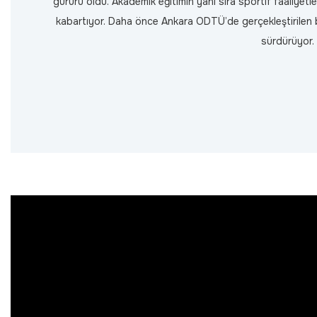
gururu oldu. Akademik eğitimin yanı sıra sportif faaliyet
kabartıyor. Daha önce Ankara ODTÜ’de gerçekleştirilen b
sürdürüyor.