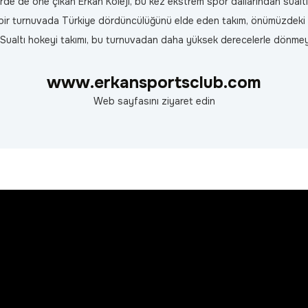
lerde de öne çıkan Erkan Koleji, bu kez ekstrem spor dallarından sualt
ir turnuvada Türkiye dördüncülüğünü elde eden takım, önümüzdeki ay 
 Sualtı hokeyi takımı, bu turnuvadan daha yüksek derecelerle dönmeyi
www.erkansportsclub.com
Web sayfasını ziyaret edin