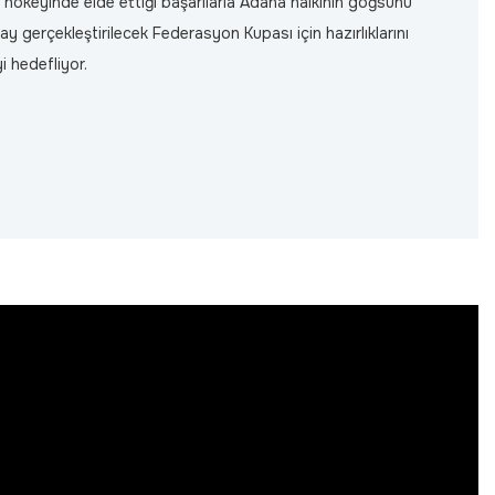
ı hokeyinde elde ettiği başarılarla Adana halkının göğsünü
gerçekleştirilecek Federasyon Kupası için hazırlıklarını
 hedefliyor.